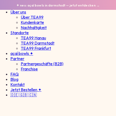
TEA
99
✦ neu: açaí bowls in darmstadt — jetzt entdecken →
Über uns
Über TEA99
Kundenkarte
Nachhaltigkeit
Standorte
TEA99 Hanau
TEA99 Darmstadt
TEA99 Frankfurt
açaí bowls ✦
Partner
Partnergeschäfte (B2B)
Franchise
FAQ
Blog
Kontakt
Jetzt Bestellen ✦
🇩🇪
🇬🇧
🇨🇳