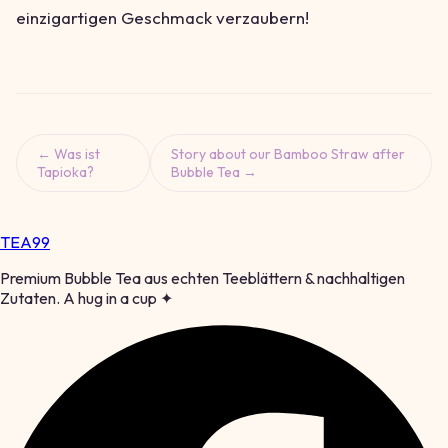
einzigartigen Geschmack verzaubern!
← Was ist
Story about our Bamboo Straw after
Tapioka?
Bubble Tea →
TEA
99
Premium Bubble Tea aus echten Teeblättern & nachhaltigen
Zutaten. A hug in a cup ✦