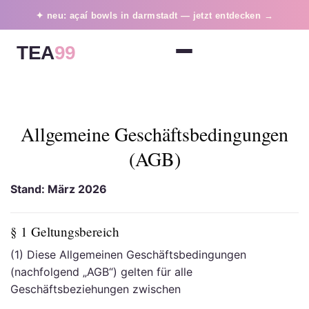
Skip
✦ neu: açaí bowls in darmstadt — jetzt entdecken →
to
content
TEA
99
Allgemeine Geschäftsbedingungen
(AGB)
Stand: März 2026
§ 1 Geltungsbereich
(1) Diese Allgemeinen Geschäftsbedingungen
(nachfolgend „AGB“) gelten für alle
Geschäftsbeziehungen zwischen