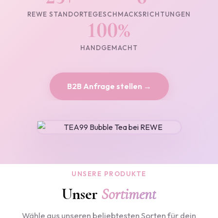
REWE STANDORTE
GESCHMACKSRICHTUNGEN
100%
HANDGEMACHT
B2B Anfrage stellen →
UNSERE PRODUKTE
Unser
Sortiment
Wähle aus unseren beliebtesten Sorten für dein