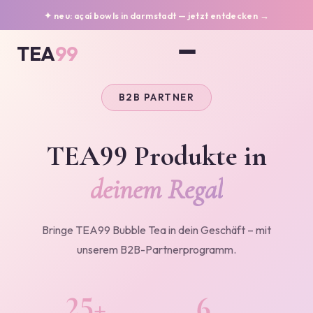
✦ neu: açaí bowls in darmstadt — jetzt entdecken →
TEA
99
B2B PARTNER
TEA99 Produkte in
deinem Regal
Bringe TEA99 Bubble Tea in dein Geschäft – mit
unserem B2B-Partnerprogramm.
25+
6