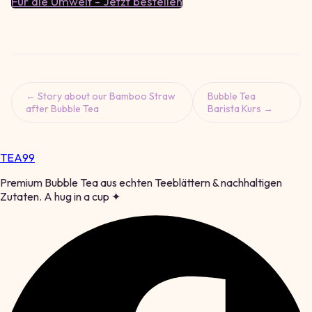
Für die Umwelt - Jetzt bestellen
← Story about our Bamboo Straw
Bubble Tea
after Bubble Tea
Barista Kurs →
TEA
99
Premium Bubble Tea aus echten Teeblättern & nachhaltigen
Zutaten. A hug in a cup ✦