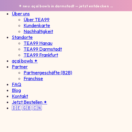
TEA
99
✦ neu: açaí bowls in darmstadt — jetzt entdecken →
Über uns
Über TEA99
Kundenkarte
Nachhaltigkeit
Standorte
TEA99 Hanau
TEA99 Darmstadt
TEA99 Frankfurt
açaí bowls ✦
Partner
Partnergeschäfte (B2B)
Franchise
FAQ
Blog
Kontakt
Jetzt Bestellen ✦
🇩🇪
🇬🇧
🇨🇳