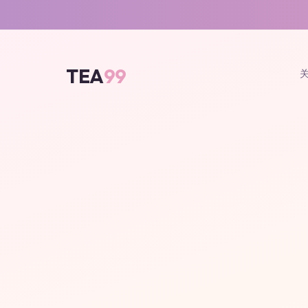
TEA
99