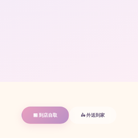
🏪 到店自取
🛵 外送到家