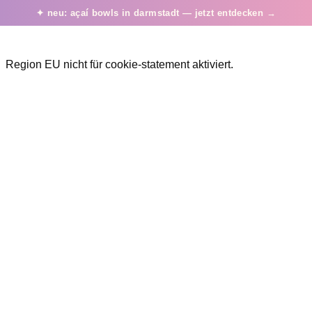
Skip
✦ neu: açaí bowls in darmstadt — jetzt entdecken →
to
content
Region EU nicht für cookie-statement aktiviert.